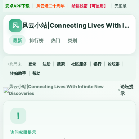
安卓APP下载
|
风云墙二十周年
|
邮箱找密【可使用】
|
无图版
风
风云小站|Connecting Lives With Infinite New Discoveries
最新
排行榜
热门
类别
»您尚未
登录
注册
|
搜索
|
社区服务
|
银行
|
论坛群
|
转贴助手
|
帮助
风云小站|Connecting Lives With Infinite New
论坛提
»
Discoveries
示
!
访问权限提示