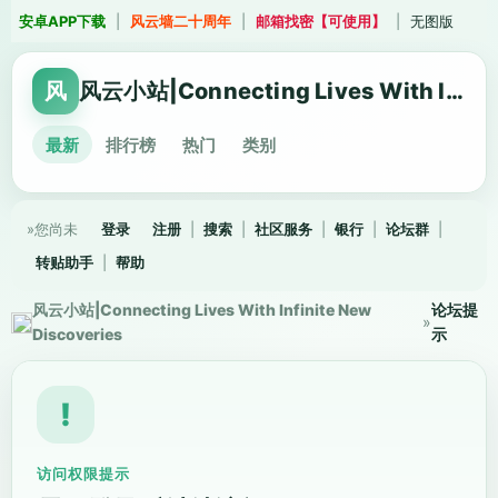
安卓APP下载
|
风云墙二十周年
|
邮箱找密【可使用】
|
无图版
风
风云小站|Connecting Lives With Infinite New Discoveries
最新
排行榜
热门
类别
»您尚未
登录
注册
|
搜索
|
社区服务
|
银行
|
论坛群
|
转贴助手
|
帮助
风云小站|Connecting Lives With Infinite New
论坛提
»
Discoveries
示
!
访问权限提示