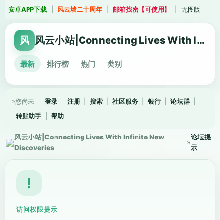
安卓APP下载
|
风云墙二十周年
|
邮箱找密【可使用】
|
无图版
风
风云小站|Connecting Lives With Infinite New Discoveries
最新
排行榜
热门
类别
»您尚未
登录
注册
|
搜索
|
社区服务
|
银行
|
论坛群
|
转贴助手
|
帮助
风云小站|Connecting Lives With Infinite New
论坛提
»
Discoveries
示
!
访问权限提示