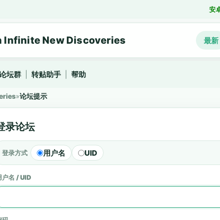
安
nfinite New Discoveries
最新
论坛群
|
转贴助手
|
帮助
eries
»
论坛提示
登录论坛
用户名
UID
登录方式
户名 / UID