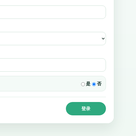
是
否
登录